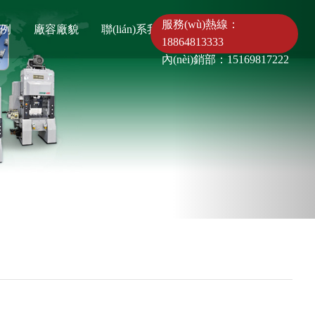
服務(wù)熱線：
案例
廠容廠貌
聯(lián)系我們
18864813333
內(nèi)銷部：15169817222