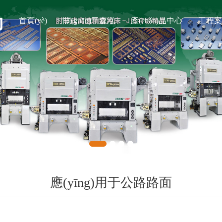
首頁(yè)
關(guān)于森泓
產(chǎn)品中心
工程
應(yīng)用于公路路面