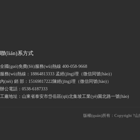
聯(lián)系方式
全國(guó)免費(fèi)服務(wù)熱線 400-058-9668
服務(wù)熱線：18864813333 孟經(jīng)理（微信同號(hào)）
內(nèi) 銷 部：15169817222陳經(jīng)理（微信同號(hào)）
辦公電話：0538-6187333
工廠地址：山東省泰安市岱岳區(qū)北集坡工業(yè)園北路一號(hào)
版權(quán)所有：Copyrig