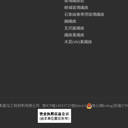
玻璃纖維筋
耐堿玻璃纖維
石膏線條專用玻璃纖維
鋼纖維
玄武巖纖維
纖維素纖維
木質(zhì)素纖維
ht ?山東森泓工程材料有限公司
魯ICP備14033725號(hào)-1
魯公網(wǎng)安備37099