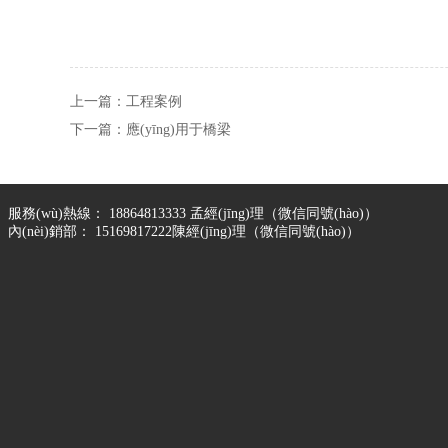
上一篇：
工程案例
下一篇：
應(yīng)用于橋梁
服務(wù)熱線：
18864813333 孟經(jīng)理（微信同號(hào)）
內(nèi)銷部：
15169817222陳經(jīng)理（微信同號(hào)）