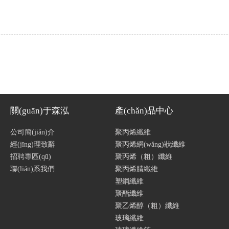
關(guān)于森泓
產(chǎn)品中心
公司簡(jiǎn)介
聚丙烯纖維
經(jīng)理致辭
聚丙烯網(wǎng)狀纖維
招聘專區(qū)
聚丙烯（粗）纖維
聯(lián)系我們
聚丙烯腈纖維
塑鋼纖維
聚酯纖維
聚乙烯醇（粗）纖維
玻璃纖維