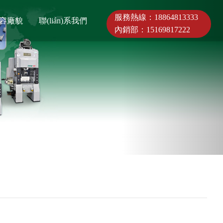
服務熱線：18864813333
容廠貌
聯(lián)系我們
內銷部：15169817222