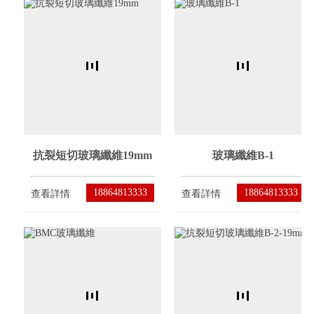
抗裂短切玻璃纖維19mm
玻璃纖維B-1
18864813333
18864813333
查看詳情
查看詳情