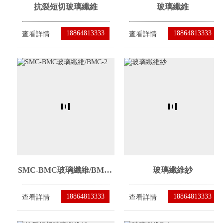
抗裂短切玻璃纖維
玻璃纖維
18864813333
18864813333
查看詳情
查看詳情
SMC-BMC玻璃纖維/BMC-2
玻璃纖維紗
18864813333
18864813333
查看詳情
查看詳情