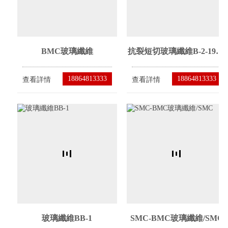
BMC玻璃纖維
抗裂短切玻璃纖維B-2-19mm
18864813333
18864813333
查看詳情
查看詳情
玻璃纖維BB-1
SMC-BMC玻璃纖維/SMC