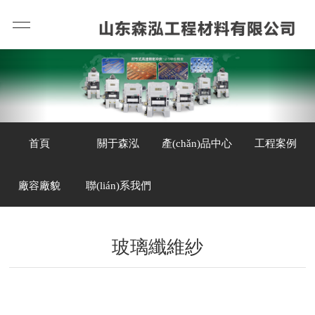
首頁
關于森泓
產(chǎn)品中心
工程案例
廠容廠貌
聯(lián)系我們
玻璃纖維紗