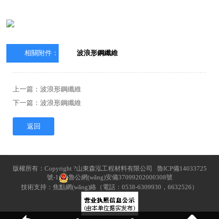
相關附件：
波浪形鋼纖維
上一篇：
波浪形鋼纖維
下一篇：
波浪形鋼纖維
返回
版權所有：Copyright ?山東森泓工程材料有限公司
魯ICP備14033725
號-1
魯公網(wǎng)安備37099202000308號
技術支持：焦點網(wǎng)絡（電話：0538-6309930，6632526）