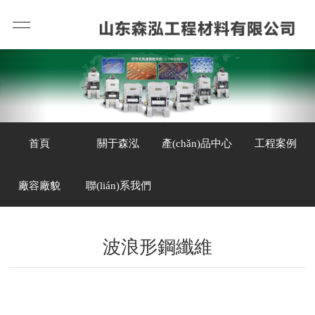
首頁
關于森泓
產(chǎn)品中心
工程案例
廠容廠貌
聯(lián)系我們
波浪形鋼纖維