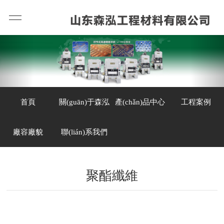
首頁
關(guān)于森泓
產(chǎn)品中心
工程案例
廠容廠貌
聯(lián)系我們
聚酯纖維