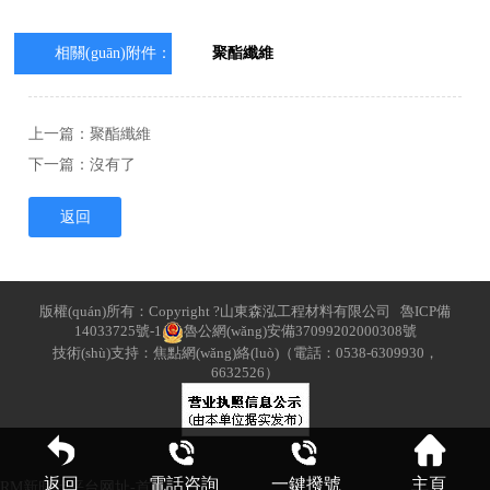
相關(guān)附件：
聚酯纖維
上一篇：
聚酯纖維
下一篇：沒有了
返回
版權(quán)所有：Copyright ?山東森泓工程材料有限公司
魯ICP備
14033725號-1
魯公網(wǎng)安備37099202000308號
技術(shù)支持：焦點網(wǎng)絡(luò)（電話：0538-6309930，
6632526）
返回
電話咨詢
一鍵撥號
主頁
RM新时代平台网址-首页